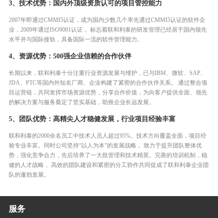
3、技术优势：国内外顶级资质认可的项目管控能力
天津联和利泰人力资源服务有限公司成立
2007年即通过CMMI5认证，成为国内少数几个率先通过CMMI5认证的软件企
业，2009年通过ISO9001认证， 标志着联和利泰的研发管理已经居于国内领先
水平并与国际接轨，具备国际一流的软件管理能力。
2020
制造业领军企业
4、资源优势：500强企业信赖的合作伙伴
成功签约快手
长期以来，联和利泰十分注重行业资源发展与维护，已与IBM、微软、SAP、
开创企业战略合作的新篇章
JDA、PTC等国内外知名厂商、企业构建了紧密的合作伙伴关系。 通过整合项
目运营链，共同发挥市场资源优势，分享合作价值，为向客户提供全面、领先
的解决方案与服务奠定了坚实基础，助推企业长远发展。
2021
通过CMMI5 v2.0认证
5、团队优势：高精尖人才稳健发展，行业项目经验丰富
杭州分公司成立，天津工业互联网创新賦
能中心成立
联和利泰的2000余名员工中技术人员人超过95%。技术方向覆盖全面，项目经
验专业丰富。同时公司坚持“以人为本”的发展战略， 致力于提升团队整体优
成功签约丰图
势，强化竞争合力，先后培养了一大批管理和技术精英。完善的培训机制，稳
健的人才战略， 高效的团队建设和紧密的分工协作共同促成了联和利泰企业团
队的蓬勃发展。
2022
广州和重庆子公司成立
成功签约美团和腾讯云
服务
获得ISO22301、CCRC信息安全服务资质