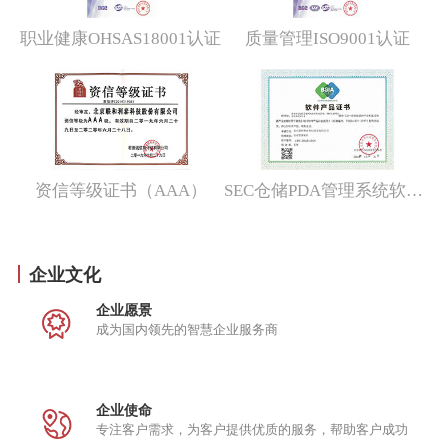
2012
成为JDA中国区合作伙伴
职业健康OHSAS18001认证
质量管理ISO9001认证
成为中国电信、中海油、新奥燃气技术服
务提供商
2014
公司成立10周年
连续签约中国电信云计算分公司、搜狐畅
游、电力科学院输变电研究所、北京测绘
资信等级证书（AAA）
SEC仓储PDA管理系统软件产品证书
研究所、华道数据、三星鹏泰等众多企业
2015
天津分公司成立
企业文化
成功签约海尔、JohnDeere等国际知名企
业
企业愿景
成为国内领先的智慧企业服务商
成为世界500强企业值得信赖的IT服务提
供商
企业使命
2017
成为联想创投成员企业
专注客户需求，为客户提供优质的服务，帮助客户成功