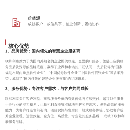
正式更名为“北京联和利泰科技股份有限
公司”
正式挂牌新三板，股票代码：872036
价值观
成就客户，诚信共享，创业创新，团结协作
通过ISO20000认证
2018
通过ISO27001认证
核心优势
1、品牌优势：国内领先的智慧企业服务商
上海分公司成立
联和利泰致力于为国内外知名的企业提供领先、全面的IT服务，凭借出色的服
成都分公司成立
务品质及深厚的品牌底蕴，赢得了业界和市场的广泛认同， 先后获得为“国家
深圳分公司成立
规划布局内重点软件企业”、“中国优秀软件企业”“中国软件百强企业”等多项殊
荣，成就了“国内领先的智慧企业服务商”的品牌形象。
通过OHSAS18001认证
2、服务优势：专注客户需求，与客户共同成长
通过CMMI5 v1.3评审
联和利泰关注客户利益、重视服务价值的有效传递与持续交付。超过18年服务
于各行业的能力积累，让联和利泰能够准确地理解客户需求， 依托高效的服务
2019
ITSS认证企业、融云实施服务商
能力，为客户打造售前咨询、项目实施与售后的一站式服务体验，协助客户提
升企业管理、运营效益。全方位、高质量、专业化的服务品质， 成就了联和利
SalesForce咨询合作伙伴
泰服务品牌。
SAP PartnerEdge合作伙伴